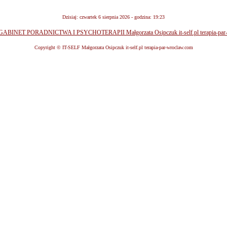
Dzisiaj: czwartek 6 sierpnia 2026 - godzina: 19:23
Copyright © IT-SELF Małgorzata Osipczuk it-self.pl terapia-par-wroclaw.com